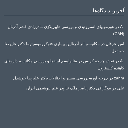
آخرین دیدگاه‌ها
Ali
در
هورمونهای استروئیدی و بررسی هایپرپلازی مادرزادی قشر آدرنال
(CAH)
امیر عرفان
در
مکانیسم اثر آدرنالین-بیماری فئوکروموسیتوما-دکتر علیرضا
خوشدل
Ali
در
نقش چرخه کربس در متابولیسم لیپیدها و بررسی مکانیسم داروهای
کاهنده کلسترول
zahra
در
چرخه اوره-بررسی مسیر و اختلالات-دکتر علیرضا خوشدل
علی
در
بیوگرافی دکتر ناصر ملک نیا پدر علم بیوشیمی ایران