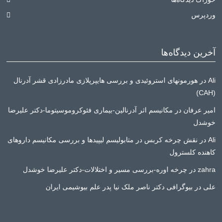
وردپرس
آخرین دیدگاه‌ها
Ali
در
هورمونهای استروئیدی و بررسی هایپرپلازی مادرزادی قشر آدرنال
(CAH)
امیر عرفان
در
مکانیسم اثر آدرنالین-بیماری فئوکروموسیتوما-دکتر علیرضا
خوشدل
Ali
در
نقش چرخه کربس در متابولیسم لیپیدها و بررسی مکانیسم داروهای
کاهنده کلسترول
zahra
در
چرخه اوره-بررسی مسیر و اختلالات-دکتر علیرضا خوشدل
علی
در
بیوگرافی دکتر ناصر ملک نیا پدر علم بیوشیمی ایران