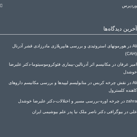
وردپرس
آخرین دیدگاه‌ها
Ali
در
هورمونهای استروئیدی و بررسی هایپرپلازی مادرزادی قشر آدرنال
(CAH)
امیر عرفان
در
مکانیسم اثر آدرنالین-بیماری فئوکروموسیتوما-دکتر علیرضا
خوشدل
Ali
در
نقش چرخه کربس در متابولیسم لیپیدها و بررسی مکانیسم داروهای
کاهنده کلسترول
zahra
در
چرخه اوره-بررسی مسیر و اختلالات-دکتر علیرضا خوشدل
علی
در
بیوگرافی دکتر ناصر ملک نیا پدر علم بیوشیمی ایران