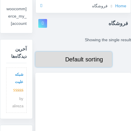
Home
فروشگاه
[woocomm
erce_my_
فروشگاه
account]
Showing the single result
آخرین
دیدگاه‌ها
شبکه
علیت
Rated
5
out
by
of 5
alireza