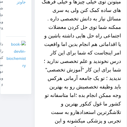
میتونن توی خیلی چیزها و خیلی فرهنگ
می
شن
های ساده کمک کنن ولی یه سری
جا
مسائل نیاز به دانش تخصصی داره .
وی
ممکنه شما توی حل کردن معضلات
۲۸
اجتماعی راه حل هایی داشته باشین و
یا اقداماتی هم انجام بدین اما واقعیت
دان
را
امر اینجاست که شما برای این کار
کت
درس نخوندید و علم تخصصی ندارید ؛
بی
شما برای این کار “آموزش تخصصی”
دو
ندیدید ؛ تو یک جامعه آرمانی هرکس
وی
۶
باید وظیفه تخصصیش رو به بهترین
وجه ممکن انجام بده ؛اما متاسفانه تو
کشور ما غول کنکور بهترین و
تلاشگرترین استعدادهارو به سمت
تجربی و پزشکی میکشونه و این