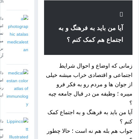
ch
دا
اط
آیا من باید به فرهنگ و به
تص
اجتماع هم کمک کنم ؟
می
بر
آز
زمانی که اوضاع و احوال شرایط
دا
اجتماعی و اقتصادی خراب میشه خیلی
اط
از جوان ها و مردم رو به فکر فرو
رن
میبره ؛ وظیفه من در قبال جامعه چیه
ای
؟
آیا من باید به فرهنگ و به اجتماع کمک
کنم ؟
دان
بی
جواب هم بله هم نه است ؛ حالا چطور
لیپ