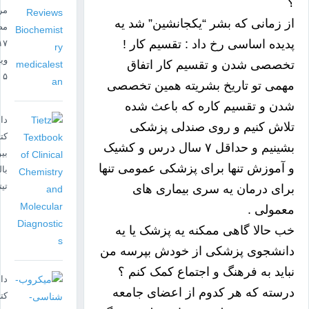
؟
مر
از زمانی که بشر “یکجانشین” شد یه
مص
پدیده اساسی رخ داد : تقسیم کار !
۱۷
وی
تخصصی شدن و تقسیم کار اتفاق
۵
مهمی تو تاریخ بشریته همین تخصصی
شدن و تقسیم کاره که باعث شده
دان
تلاش کنیم و روی صندلی پزشکی
کت
بشینیم و حداقل ۷ سال درس و کشیک
بی
و آموزش تنها برای پزشکی عمومی تنها
بال
تیت
برای درمان یه سری بیماری های
معمولی .
خب حالا گاهی ممکنه یه پزشک یا یه
دانشجوی پزشکی از خودش بپرسه
من
نباید به فرهنگ و اجتماع کمک کنم ؟
دان
درسته که هر کدوم از اعضای جامعه
کت