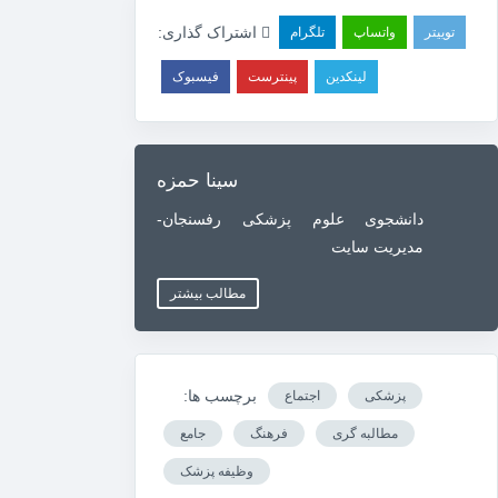
اشتراک گذاری:
توییتر
واتساپ
تلگرام
لینکدین
پینترست
فیسبوک
سینا حمزه
دانشجوی علوم پزشکی رفسنجان-
مدیریت سایت
مطالب بیشتر
برچسب ها:
پزشکی
اجتماع
مطالبه گری
فرهنگ
جامع
وظیفه پزشک